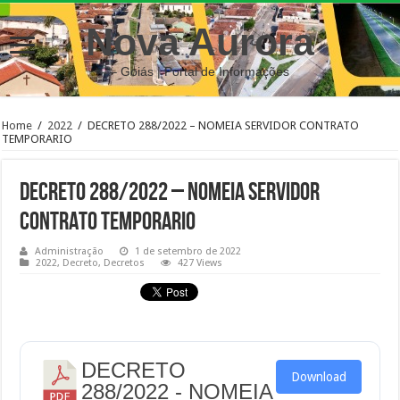
Nova Aurora
– Goiás | Portal de Informações
Home
/
2022
/
DECRETO 288/2022 – NOMEIA SERVIDOR CONTRATO
TEMPORARIO
DECRETO 288/2022 – NOMEIA SERVIDOR
CONTRATO TEMPORARIO
Administração
1 de setembro de 2022
2022
,
Decreto
,
Decretos
427 Views
DECRETO
Download
288/2022 - NOMEIA