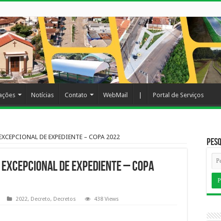
cações
Notícias
Contato
WebMail
|
Portal de Serviços
EXCEPCIONAL DE EXPEDIENTE – COPA 2022
Pesq
 EXCEPCIONAL DE EXPEDIENTE – COPA
2022
,
Decreto
,
Decretos
438 Views