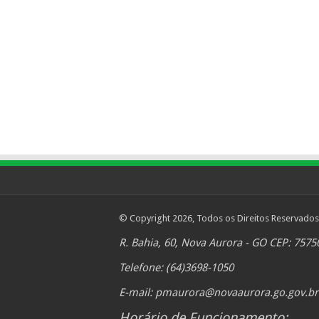
© Copyright 2026, Todos os Direitos Reservados
R. Bahia, 60, Nova Aurora - GO CEP: 7575
Telefone: (64)3698-1050
E-mail:
pmaurora@novaaurora.go.gov.br
Horário de Funcionamento: