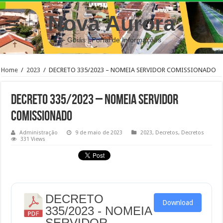
Nova Aurora
– Goiás | Portal de Informações
Home
/
2023
/
DECRETO 335/2023 – NOMEIA SERVIDOR COMISSIONADO
DECRETO 335/2023 – NOMEIA SERVIDOR
COMISSIONADO
Administração
9 de maio de 2023
2023
,
Decretos
,
Decretos
331 Views
DECRETO
Download
335/2023 - NOMEIA
SERVIDOR