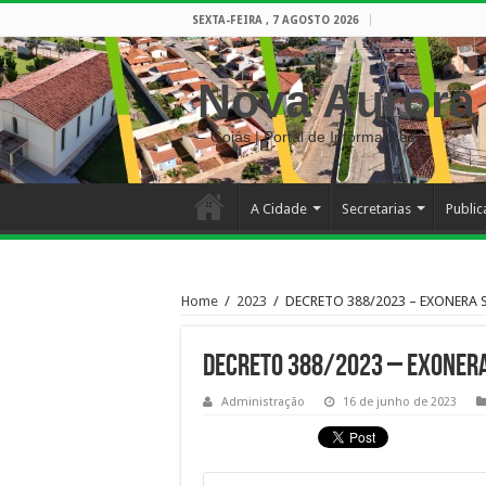
SEXTA-FEIRA , 7 AGOSTO 2026
Nova Aurora
– Goiás | Portal de Informações
A Cidade
Secretarias
Publi
Home
/
2023
/
DECRETO 388/2023 – EXONERA 
DECRETO 388/2023 – EXONERA
Administração
16 de junho de 2023