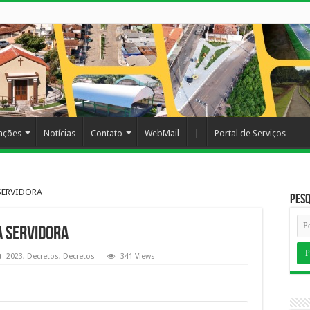
cações
Notícias
Contato
WebMail
|
Portal de Serviços
SERVIDORA
Pesq
 SERVIDORA
2023
,
Decretos
,
Decretos
341 Views