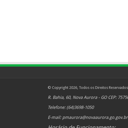
© Copyright 2026, Todos os Direitos Reservados
R. Bahia, 60, Nova Aurora - GO CEP: 7575
Telefone: (64)3698-1050
E-mail:
pmaurora@novaaurora.go.gov.br
Horário de Funcionamento: