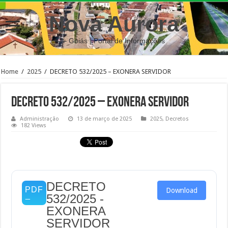
Nova Aurora
– Goiás | Portal de Informações
Home
/
2025
/
DECRETO 532/2025 – EXONERA SERVIDOR
DECRETO 532/2025 – EXONERA SERVIDOR
Administração
13 de março de 2025
2025
,
Decretos
182 Views
DECRETO
Download
532/2025 -
EXONERA
SERVIDOR