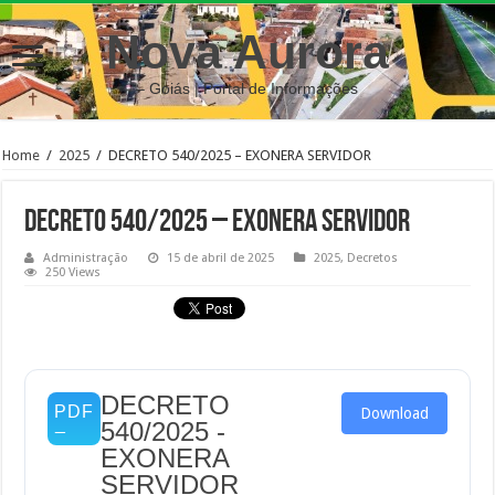
Nova Aurora
– Goiás | Portal de Informações
Home
/
2025
/
DECRETO 540/2025 – EXONERA SERVIDOR
DECRETO 540/2025 – EXONERA SERVIDOR
Administração
15 de abril de 2025
2025
,
Decretos
250 Views
DECRETO
Download
540/2025 -
EXONERA
SERVIDOR