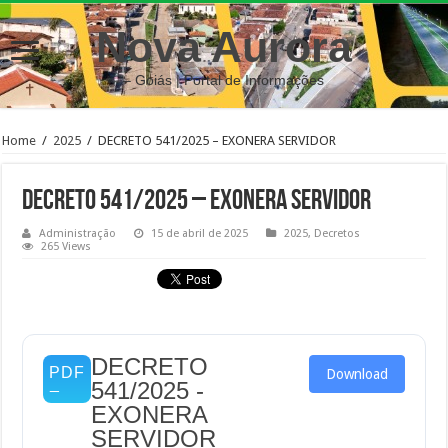
Nova Aurora
– Goiás | Portal de Informações
Home
/
2025
/
DECRETO 541/2025 – EXONERA SERVIDOR
DECRETO 541/2025 – EXONERA SERVIDOR
Administração
15 de abril de 2025
2025
,
Decretos
265 Views
DECRETO
Download
541/2025 -
EXONERA
SERVIDOR