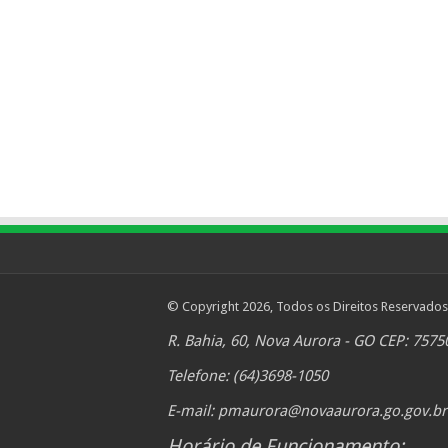
© Copyright 2026, Todos os Direitos Reservados
R. Bahia, 60, Nova Aurora - GO CEP: 7575
Telefone: (64)3698-1050
E-mail:
pmaurora@novaaurora.go.gov.br
Horário de Funcionamento: