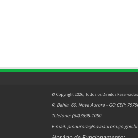
© Copyright 2026, Todos os Direitos Reservados
R. Bahia, 60, Nova Aurora - GO CEP: 7575
Telefone: (64)3698-1050
E-mail:
pmaurora@novaaurora.go.gov.br
Horário de Funcionamento: