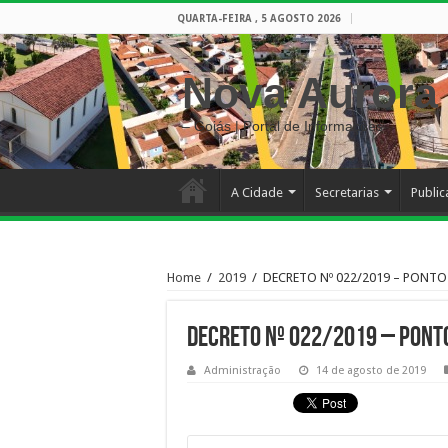
QUARTA-FEIRA , 5 AGOSTO 2026
Nova Aurora
– Goiás | Portal de Informações
A Cidade
Secretarias
Publi
Home
/
2019
/
DECRETO Nº 022/2019 – PONTO
DECRETO Nº 022/2019 – PONT
Administração
14 de agosto de 2019