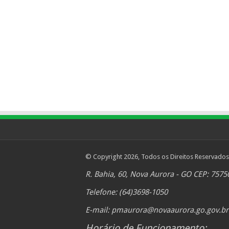
© Copyright 2026, Todos os Direitos Reservados
R. Bahia, 60, Nova Aurora - GO CEP: 7575
Telefone: (64)3698-1050
E-mail:
pmaurora@novaaurora.go.gov.br
Horário de Funcionamento: