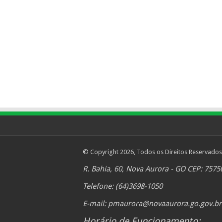
© Copyright 2026, Todos os Direitos Reservados
R. Bahia, 60, Nova Aurora - GO CEP: 7575
Telefone: (64)3698-1050
E-mail:
pmaurora@novaaurora.go.gov.br
Horário de Funcionamento: