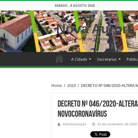
SÁBADO , 8 AGOSTO 2026
Nova Aurora
– Goiás | Portal de Informações
A Cidade
Secretarias
Publi
Home
/
2020
/
DECRETO Nº 046/2020-ALTER
DECRETO Nº 046/2020-ALTERA
NOVOCORONAVÍRUS
Administração
25 de novembro de 2020