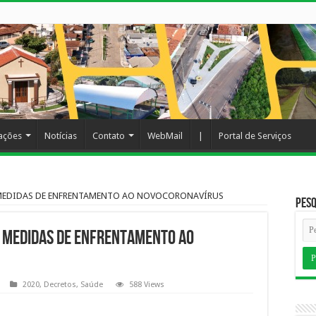
cações
Notícias
Contato
WebMail
|
Portal de Serviços
A MEDIDAS DE ENFRENTAMENTO AO NOVOCORONAVÍRUS
Pesq
 MEDIDAS DE ENFRENTAMENTO AO
2020
,
Decretos
,
Saúde
588 Views