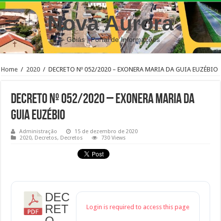
Nova Aurora
– Goiás | Portal de Informações
Home
/
2020
/
DECRETO Nº 052/2020 – EXONERA MARIA DA GUIA EUZÉBIO
DECRETO Nº 052/2020 – EXONERA MARIA DA
GUIA EUZÉBIO
Administração
15 de dezembro de 2020
2020
,
Decretos
,
Decretos
730 Views
DEC
RET
Login is required to access this page
O