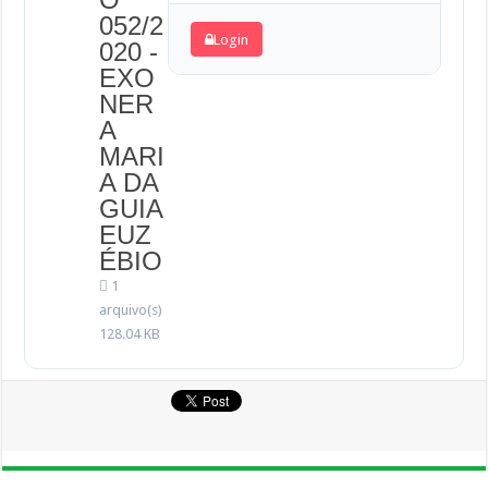
052/2
Login
020 -
EXO
NER
A
MARI
A DA
GUIA
EUZ
ÉBIO
1
arquivo(s)
128.04 KB