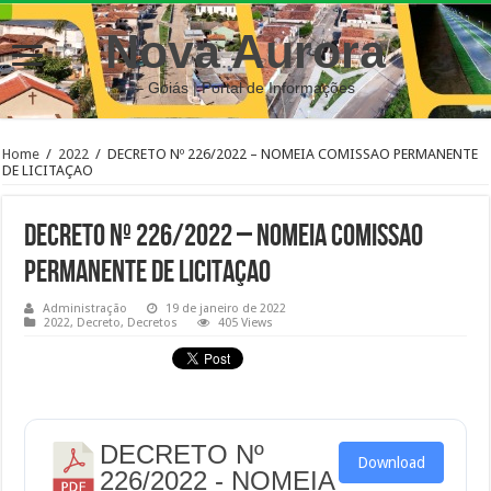
Nova Aurora
– Goiás | Portal de Informações
Home
/
2022
/
DECRETO Nº 226/2022 – NOMEIA COMISSAO PERMANENTE
DE LICITAÇAO
DECRETO Nº 226/2022 – NOMEIA COMISSAO
PERMANENTE DE LICITAÇAO
Administração
19 de janeiro de 2022
2022
,
Decreto
,
Decretos
405 Views
DECRETO Nº
Download
226/2022 - NOMEIA