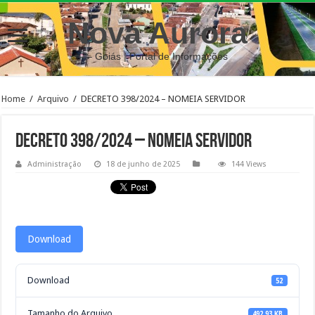
Nova Aurora
– Goiás | Portal de Informações
Home
/
Arquivo
/
DECRETO 398/2024 – NOMEIA SERVIDOR
DECRETO 398/2024 – NOMEIA SERVIDOR
Administração
18 de junho de 2025
144 Views
Download
Download
52
Tamanho do Arquivo
492.93 KB