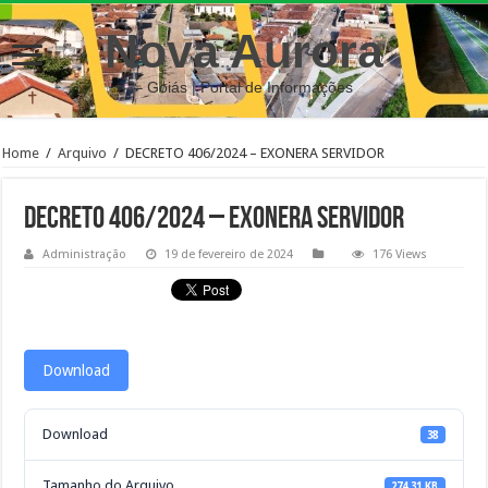
Nova Aurora
– Goiás | Portal de Informações
Home
/
Arquivo
/
DECRETO 406/2024 – EXONERA SERVIDOR
DECRETO 406/2024 – EXONERA SERVIDOR
Administração
19 de fevereiro de 2024
176 Views
Download
Download
38
Tamanho do Arquivo
274.31 KB