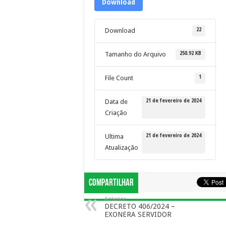
Download
22
Download
250.92 KB
Tamanho do Arquivo
1
File Count
21 de fevereiro de 2024
Data de
Criação
21 de fevereiro de 2024
Ultima
Atualização
Compartilhar
Anterior
DECRETO 406/2024 –
EXONERA SERVIDOR