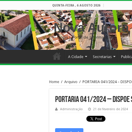
QUINTA-FEIRA , 6 AGOSTO 2026
Nova Aurora
– Goiás | Portal de Informações
A Cidade
Secretarias
Publi
Home
/
Arquivo
/
PORTARIA 041/2024 – DISP
PORTARIA 041/2024 – DISPOE 
Administração
21 de fevereiro de 2024