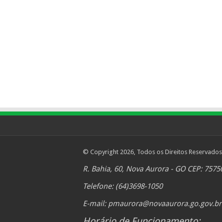
© Copyright 2026, Todos os Direitos Reservados
R. Bahia, 60, Nova Aurora - GO CEP: 7575
Telefone: (64)3698-1050
E-mail:
pmaurora@novaaurora.go.gov.br
Horário de Funcionamento: