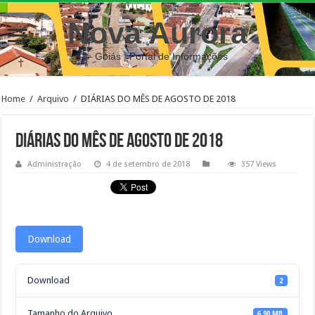
Nova Aurora
– Goiás | Portal de Informações
Home
/
Arquivo
/
DIÁRIAS DO MÊS DE AGOSTO DE 2018
DIÁRIAS DO MÊS DE AGOSTO DE 2018
Administração
4 de setembro de 2018
357 Views
Download
Download
2
Tamanho do Arquivo
6.90 MB