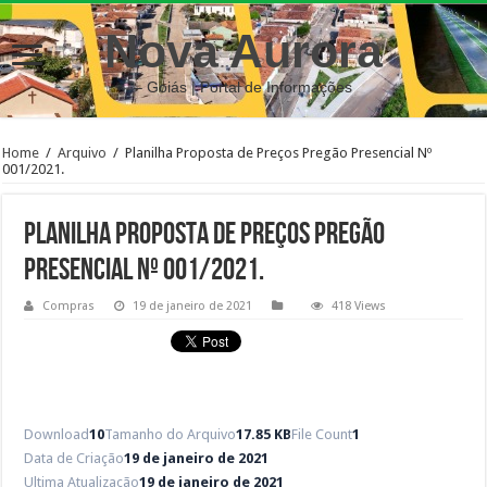
Nova Aurora
– Goiás | Portal de Informações
Home
/
Arquivo
/
Planilha Proposta de Preços Pregão Presencial Nº
001/2021.
Planilha Proposta de Preços Pregão
Presencial Nº 001/2021.
Compras
19 de janeiro de 2021
418 Views
Download
10
Tamanho do Arquivo
17.85 KB
File Count
1
Data de Criação
19 de janeiro de 2021
Ultima Atualização
19 de janeiro de 2021