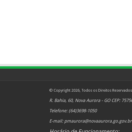
© Copyright 2026, Todos os Direitos Reservados
R. Bahia, 60, Nova Aurora - GO CEP: 7575
Telefone: (64)3698-1050
E-mail:
pmaurora@novaaurora.go.gov.br
Horário de Funcionamento: