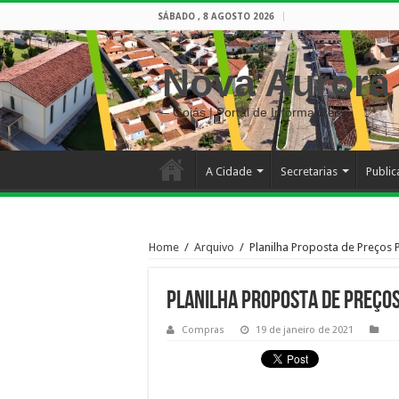
SÁBADO , 8 AGOSTO 2026
Nova Aurora
– Goiás | Portal de Informações
A Cidade
Secretarias
Publi
Home
/
Arquivo
/
Planilha Proposta de Preços 
Planilha Proposta de Preços
Compras
19 de janeiro de 2021