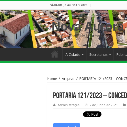
SÁBADO , 8 AGOSTO 2026
Nova Aurora
– Goiás | Portal de Informações
A Cidade
Secretarias
Publi
Home
/
Arquivo
/
PORTARIA 121/2023 – CONC
PORTARIA 121/2023 – CONCED
Administração
7 de junho de 2023