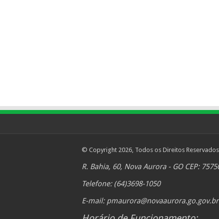
© Copyright 2026, Todos os Direitos Reservados
R. Bahia, 60, Nova Aurora - GO CEP: 7575
Telefone: (64)3698-1050
E-mail:
pmaurora@novaaurora.go.gov.br
Horário de Funcionamento: