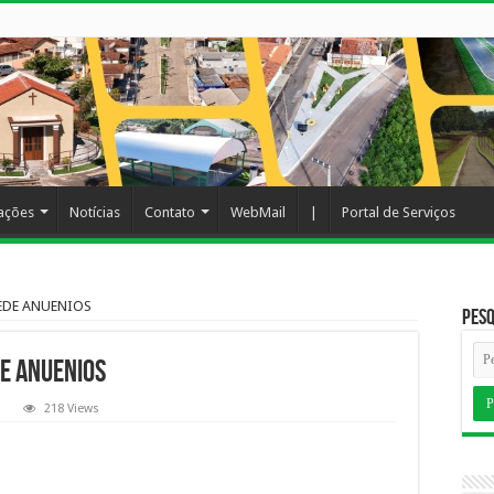
cações
Notícias
Contato
WebMail
|
Portal de Serviços
EDE ANUENIOS
Pesq
E ANUENIOS
218 Views