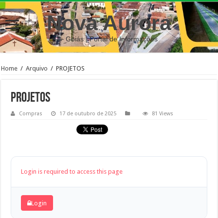
Nova Aurora
– Goiás | Portal de Informações
Home
/
Arquivo
/
PROJETOS
PROJETOS
Compras
17 de outubro de 2025
81 Views
Login is required to access this page
Login