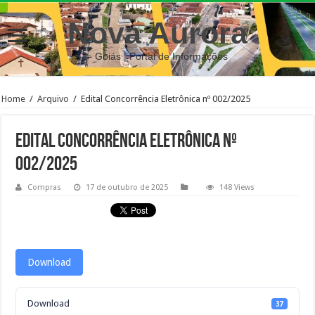
Nova Aurora
– Goiás | Portal de Informações
Home
/
Arquivo
/
Edital Concorrência Eletrônica nº 002/2025
Edital Concorrência Eletrônica nº
002/2025
Compras
17 de outubro de 2025
148 Views
Download
Download
37