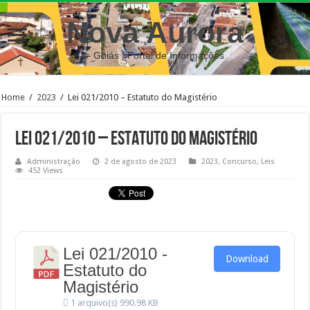
Nova Aurora
– Goiás | Portal de Informações
Home
/
2023
/
Lei 021/2010 – Estatuto do Magistério
Lei 021/2010 – Estatuto do Magistério
Administração
2 de agosto de 2023
2023
,
Concurso
,
Leis
452 Views
Lei 021/2010 -
Download
Estatuto do
Magistério
1 arquivo(s)
990.98 KB