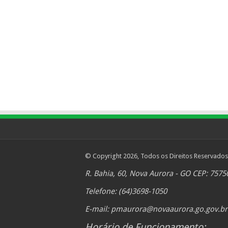
© Copyright 2026, Todos os Direitos Reservados
R. Bahia, 60, Nova Aurora - GO CEP: 7575
Telefone: (64)3698-1050
E-mail:
pmaurora@novaaurora.go.gov.br
Horário de Funcionamento: