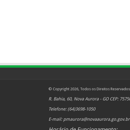
© Copyright 2026, Todos os Direitos Reservados
R. Bahia, 60, Nova Aurora - GO CEP: 7575
Telefone: (64)3698-1050
E-mail:
pmaurora@novaaurora.go.gov.br
Horário de Funcionamento: