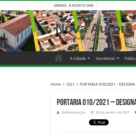
SÁBADO , 8 AGOSTO 2026
Nova Aurora
– Goiás | Portal de Informações
A Cidade
Secretarias
Publi
Home
/
2021
/
PORTARIA 010/2021 – DESIG
PORTARIA 010/2021 – DESIGN
Administração
28 de janeiro de 2021