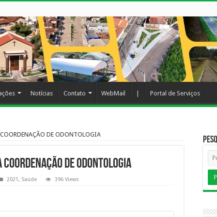
cações
Notícias
Contato
WebMail
|
Portal de Serviços
NA COORDENAÇÃO DE ODONTOLOGIA
Pesq
A COORDENAÇÃO DE ODONTOLOGIA
2021
,
Saúde
396 Views