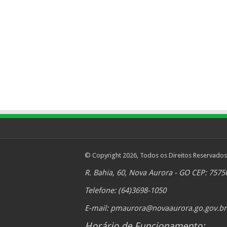
© Copyright 2026, Todos os Direitos Reservados
R. Bahia, 60, Nova Aurora - GO CEP: 7575
Telefone: (64)3698-1050
E-mail:
pmaurora@novaaurora.go.gov.br
Horário de Funcionamento: