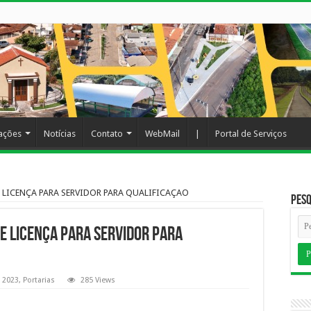
cações
Notícias
Contato
WebMail
|
Portal de Serviços
 LICENÇA PARA SERVIDOR PARA QUALIFICAÇAO
Pesq
E LICENÇA PARA SERVIDOR PARA
2023
,
Portarias
285 Views