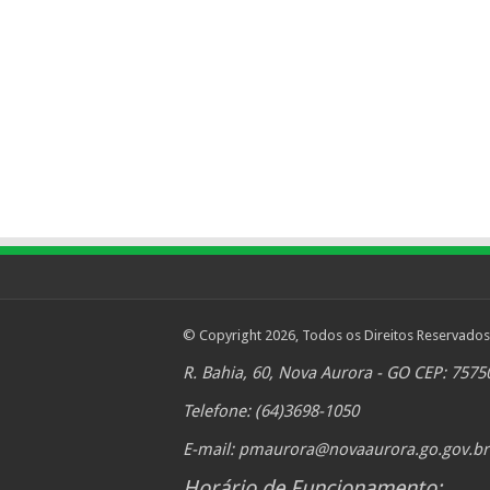
© Copyright 2026, Todos os Direitos Reservados
R. Bahia, 60, Nova Aurora - GO CEP: 7575
Telefone: (64)3698-1050
E-mail:
pmaurora@novaaurora.go.gov.br
Horário de Funcionamento: