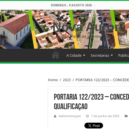
DOMINGO , 9 AGOSTO 2026
Nova Aurora
– Goiás | Portal de Informações
A Cidade
Secretarias
Publi
Home
/
2023
/
PORTARIA 122/2023 – CONCEDE
PORTARIA 122/2023 – CONCED
QUALIFICAÇAO
Administração
7 de junho de 2023