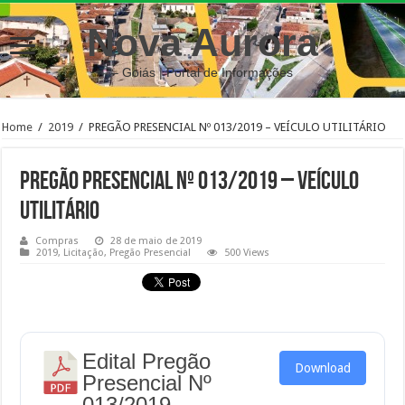
Nova Aurora
– Goiás | Portal de Informações
Home
/
2019
/
PREGÃO PRESENCIAL Nº 013/2019 – VEÍCULO UTILITÁRIO
PREGÃO PRESENCIAL Nº 013/2019 – VEÍCULO
UTILITÁRIO
Compras
28 de maio de 2019
2019
,
Licitação
,
Pregão Presencial
500 Views
Edital Pregão
Download
Presencial Nº
013/2019.