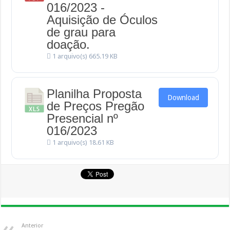
016/2023 -
Aquisição de Óculos
de grau para
doação.
1 arquivo(s)
665.19 KB
Planilha Proposta
Download
de Preços Pregão
Presencial nº
016/2023
1 arquivo(s)
18.61 KB
Anterior