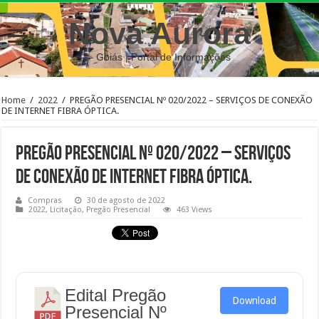
Nova Aurora
– Goiás | Portal de Informações
Home
/
2022
/
PREGÃO PRESENCIAL Nº 020/2022 – SERVIÇOS DE CONEXÃO
DE INTERNET FIBRA ÓPTICA.
PREGÃO PRESENCIAL Nº 020/2022 – SERVIÇOS
DE CONEXÃO DE INTERNET FIBRA ÓPTICA.
Compras
30 de agosto de 2022
2022
,
Licitação
,
Pregão Presencial
463 Views
Edital Pregão
Download
Presencial Nº