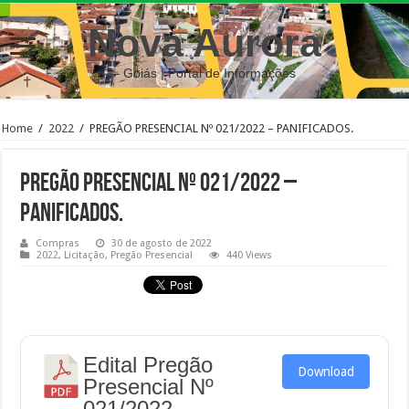
Nova Aurora
– Goiás | Portal de Informações
Home
/
2022
/
PREGÃO PRESENCIAL Nº 021/2022 – PANIFICADOS.
PREGÃO PRESENCIAL Nº 021/2022 –
PANIFICADOS.
Compras
30 de agosto de 2022
2022
,
Licitação
,
Pregão Presencial
440 Views
Edital Pregão
Download
Presencial Nº
021/2022 -