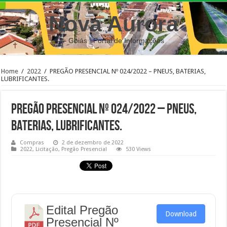
Nova Aurora
– Goiás | Portal de Informações
Home
/
2022
/
PREGÃO PRESENCIAL Nº 024/2022 – PNEUS, BATERIAS,
LUBRIFICANTES.
PREGÃO PRESENCIAL Nº 024/2022 – PNEUS,
BATERIAS, LUBRIFICANTES.
Compras
2 de dezembro de 2022
2022
,
Licitação
,
Pregão Presencial
530 Views
Edital Pregão
Download
Presencial Nº