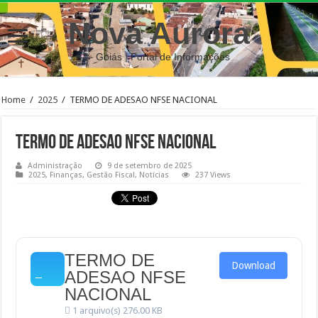
Nova Aurora
– Goiás | Portal de Informações
Home
/
2025
/
TERMO DE ADESAO NFSE NACIONAL
TERMO DE ADESAO NFSE NACIONAL
Administração
9 de setembro de 2025
2025
,
Finanças
,
Gestão Fiscal
,
Notícias
237 Views
TERMO DE
Download
ADESAO NFSE
NACIONAL
1 arquivo(s)
276.00 KB