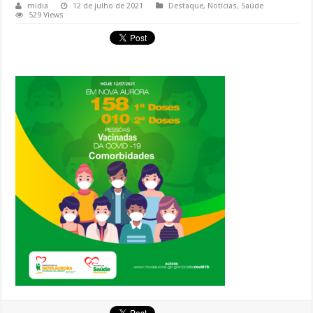
midia
12 de julho de 2021
Destaque
,
Notícias
,
Saúde
529 Views