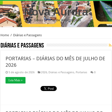
Nova Aurora
– Goiás | Portal de Informações
Home
/
Diárias e Passagens
Diárias e Passagens
PORTARIAS – DIÁRIAS DO MÊS DE JULHO DE
2026
5 de agosto de 2026
2026
,
Diárias e Passagens
,
Portarias
0
Leia Mais »