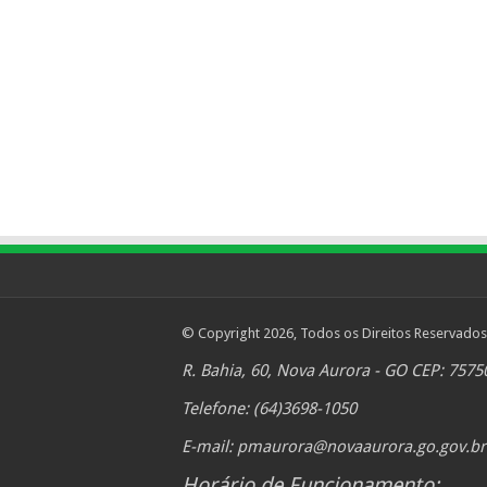
© Copyright 2026, Todos os Direitos Reservados
R. Bahia, 60, Nova Aurora - GO CEP: 7575
Telefone: (64)3698-1050
E-mail:
pmaurora@novaaurora.go.gov.br
Horário de Funcionamento: