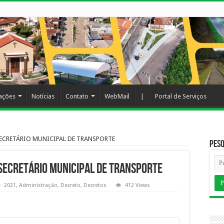
cações
Notícias
Contato
WebMail
|
Portal de Serviços
SECRETÁRIO MUNICIPAL DE TRANSPORTE
Pesq
SECRETÁRIO MUNICIPAL DE TRANSPORTE
2021
,
Administração
,
Decreto
,
Decretos
412 Views