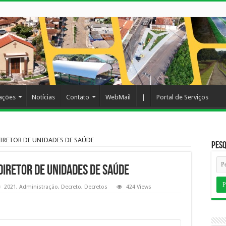
cações
Notícias
Contato
WebMail
|
Portal de Serviços
DIRETOR DE UNIDADES DE SAÚDE
Pesq
IRETOR DE UNIDADES DE SAÚDE
2021
,
Administração
,
Decreto
,
Decretos
424 Views