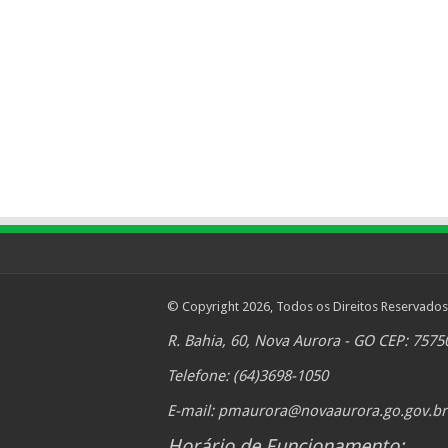
© Copyright 2026, Todos os Direitos Reservados
R. Bahia, 60, Nova Aurora - GO CEP: 7575
Telefone: (64)3698-1050
E-mail:
pmaurora@novaaurora.go.gov.br
Horário de Funcionamento: