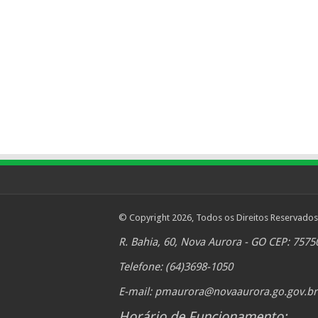
© Copyright 2026, Todos os Direitos Reservados
R. Bahia, 60, Nova Aurora - GO CEP: 7575
Telefone: (64)3698-1050
E-mail:
pmaurora@novaaurora.go.gov.br
Horário de Funcionamento: