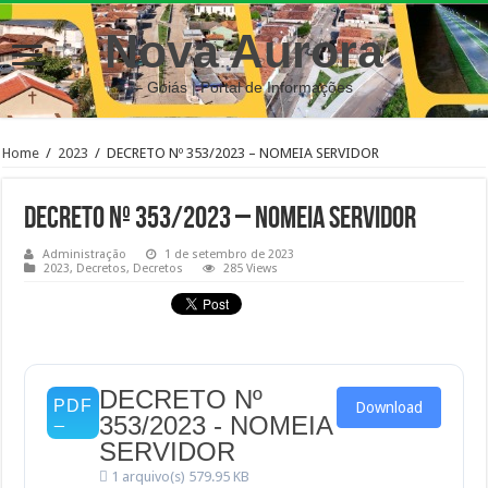
Nova Aurora
– Goiás | Portal de Informações
Home
/
2023
/
DECRETO Nº 353/2023 – NOMEIA SERVIDOR
DECRETO Nº 353/2023 – NOMEIA SERVIDOR
Administração
1 de setembro de 2023
2023
,
Decretos
,
Decretos
285 Views
DECRETO Nº
Download
353/2023 - NOMEIA
SERVIDOR
1 arquivo(s)
579.95 KB