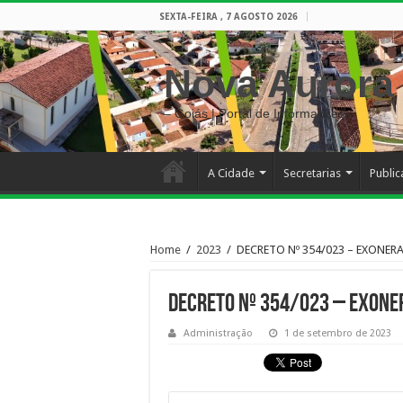
SEXTA-FEIRA , 7 AGOSTO 2026
Nova Aurora
– Goiás | Portal de Informações
A Cidade
Secretarias
Publi
Home
/
2023
/
DECRETO Nº 354/023 – EXONER
DECRETO Nº 354/023 – EXONE
Administração
1 de setembro de 2023