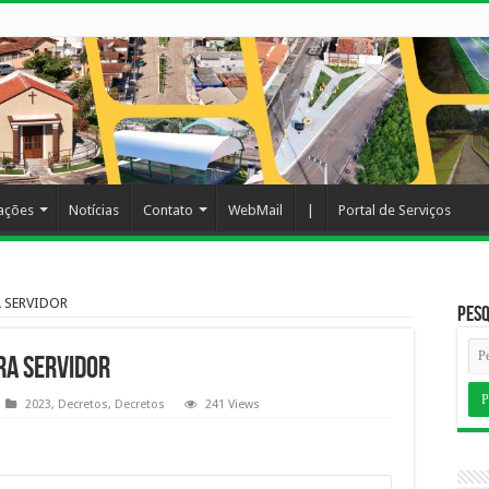
cações
Notícias
Contato
WebMail
|
Portal de Serviços
A SERVIDOR
Pesq
RA SERVIDOR
2023
,
Decretos
,
Decretos
241 Views