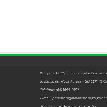
© Copyright 2026, Todos os Direitos Reservados
R. Bahia, 60, Nova Aurora - GO CEP: 7575
Telefone: (64)3698-1050
E-mail:
pmaurora@novaaurora.go.gov.br
Horário de Funcionamento: