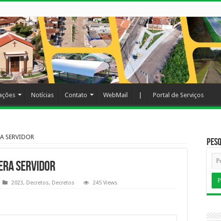
cações
Notícias
Contato
WebMail
|
Portal de Serviços
RA SERVIDOR
Pesq
ERA SERVIDOR
2023
,
Decretos
,
Decretos
245 Views