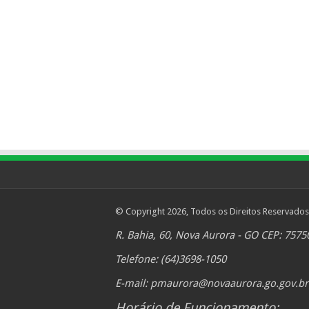
© Copyright 2026, Todos os Direitos Reservados
R. Bahia, 60, Nova Aurora - GO CEP: 7575
Telefone: (64)3698-1050
E-mail:
pmaurora@novaaurora.go.gov.br
Horário de Funcionamento: