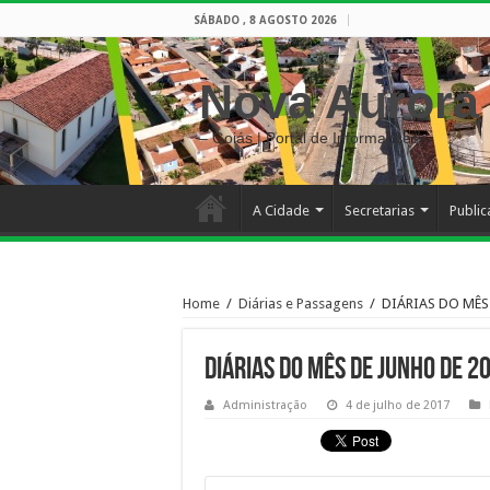
SÁBADO , 8 AGOSTO 2026
Nova Aurora
– Goiás | Portal de Informações
A Cidade
Secretarias
Publi
Home
/
Diárias e Passagens
/
DIÁRIAS DO MÊS 
DIÁRIAS DO MÊS DE JUNHO DE 20
Administração
4 de julho de 2017