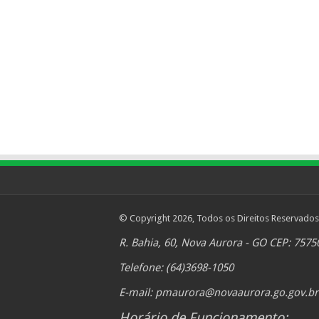
© Copyright 2026, Todos os Direitos Reservados
R. Bahia, 60, Nova Aurora - GO CEP: 7575
Telefone: (64)3698-1050
E-mail:
pmaurora@novaaurora.go.gov.br
Horário de Funcionamento: