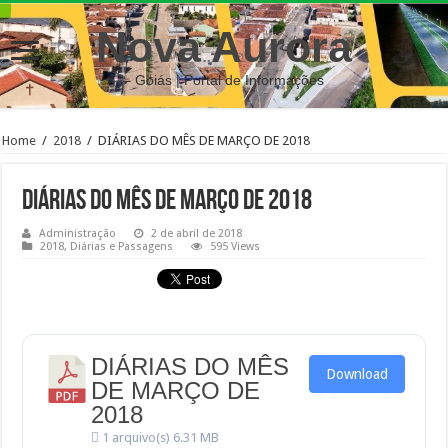
Nova Aurora
– Goiás | Portal de Informações
Home
/
2018
/
DIÁRIAS DO MÊS DE MARÇO DE 2018
DIÁRIAS DO MÊS DE MARÇO DE 2018
Administração
2 de abril de 2018
2018
,
Diárias e Passagens
595 Views
DIÁRIAS DO MÊS
Download
DE MARÇO DE
2018
1 arquivo(s)
6.31 MB