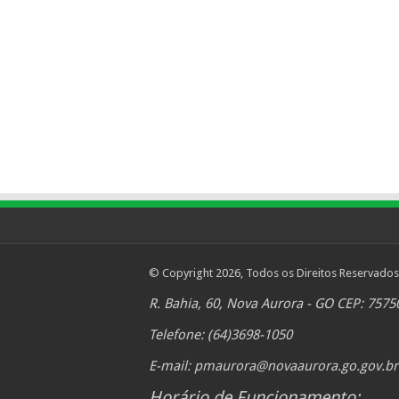
© Copyright 2026, Todos os Direitos Reservados
R. Bahia, 60, Nova Aurora - GO CEP: 7575
Telefone: (64)3698-1050
E-mail:
pmaurora@novaaurora.go.gov.br
Horário de Funcionamento: