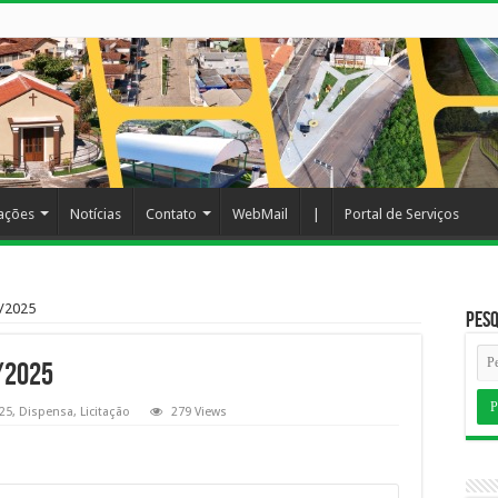
cações
Notícias
Contato
WebMail
|
Portal de Serviços
/2025
Pesq
9/2025
25
,
Dispensa
,
Licitação
279 Views