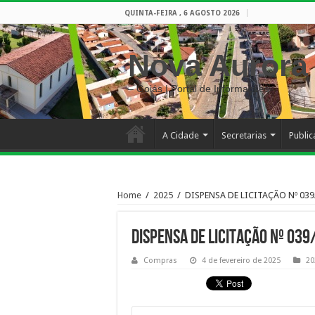
QUINTA-FEIRA , 6 AGOSTO 2026
Nova Aurora
– Goiás | Portal de Informações
A Cidade
Secretarias
Publi
Home
/
2025
/
DISPENSA DE LICITAÇÃO Nº 039
DISPENSA DE LICITAÇÃO Nº 03
Compras
4 de fevereiro de 2025
20