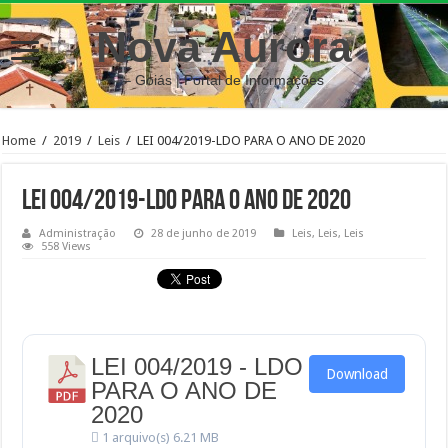
Nova Aurora
– Goiás | Portal de Informações
Home
/
2019
/
Leis
/
LEI 004/2019-LDO PARA O ANO DE 2020
LEI 004/2019-LDO PARA O ANO DE 2020
Administração
28 de junho de 2019
Leis
,
Leis
,
Leis
558 Views
LEI 004/2019 - LDO
Download
PARA O ANO DE
2020
1 arquivo(s)
6.21 MB