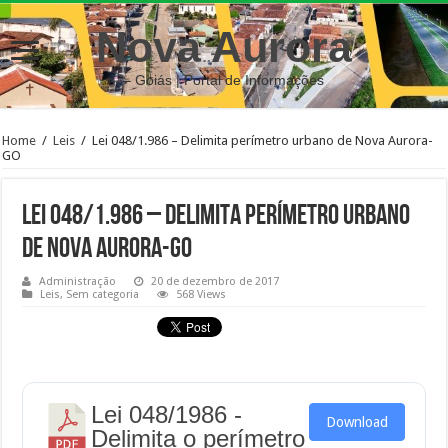
Nova Aurora
– Goiás | Portal de Informações
Home
/
Leis
/
Lei 048/1.986 – Delimita perímetro urbano de Nova Aurora-
GO
Lei 048/1.986 – Delimita perímetro urbano
de Nova Aurora-GO
Administração
20 de dezembro de 2017
Leis
,
Sem categoria
568 Views
Lei 048/1986 -
Download
Delimita o perímetro