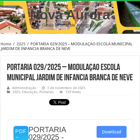
Nova Aurora
– Goiás | Portal de Informações
Home
/
2025
/
PORTARIA 029/2025 – MODULAÇAO ESCOLA MUNICIPAL
JARDIM DE INFANCIA BRANCA DE NEVE
PORTARIA 029/2025 – MODULAÇAO ESCOLA
MUNICIPAL JARDIM DE INFANCIA BRANCA DE NEVE
Administração
3 de novembro de 2025
2025
,
Educação
,
Portarias
129 Views
PORTARIA
Download
029/2025 -