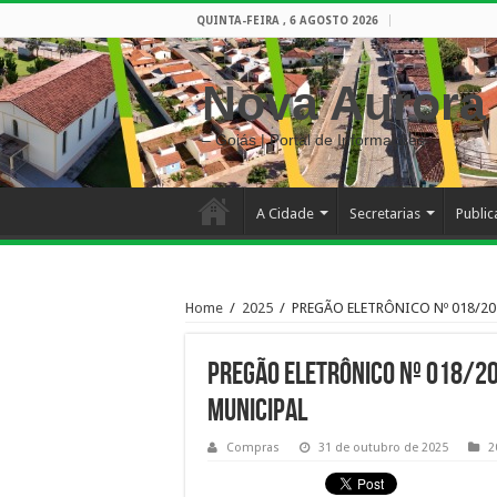
QUINTA-FEIRA , 6 AGOSTO 2026
Nova Aurora
– Goiás | Portal de Informações
A Cidade
Secretarias
Publi
Home
/
2025
/
PREGÃO ELETRÔNICO Nº 018/20
PREGÃO ELETRÔNICO Nº 018/20
MUNICIPAL
Compras
31 de outubro de 2025
2