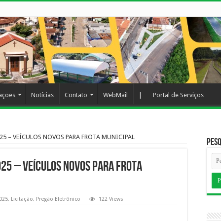
cações
Notícias
Contato
WebMail
|
Portal de Serviços
25 – VEÍCULOS NOVOS PARA FROTA MUNICIPAL
Pesq
25 – VEÍCULOS NOVOS PARA FROTA
025
,
Licitação
,
Pregão Eletrônico
122 Views