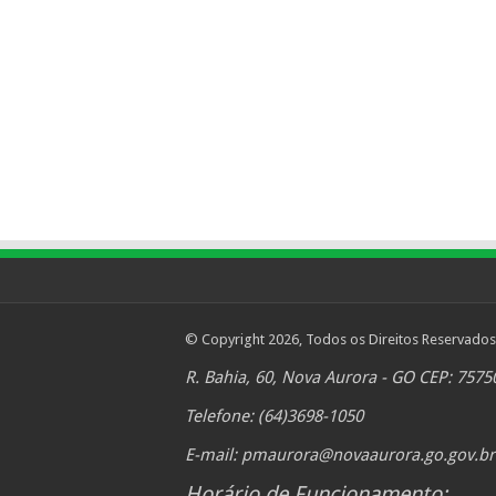
© Copyright 2026, Todos os Direitos Reservados
R. Bahia, 60, Nova Aurora - GO CEP: 7575
Telefone: (64)3698-1050
E-mail:
pmaurora@novaaurora.go.gov.br
Horário de Funcionamento: