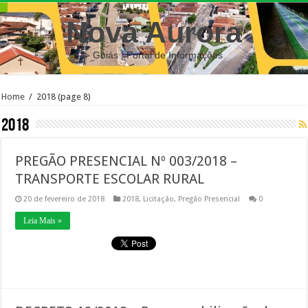
Nova Aurora
– Goiás | Portal de Informações
Home
/
2018
(page 8)
2018
PREGÃO PRESENCIAL Nº 003/2018 –
TRANSPORTE ESCOLAR RURAL
20 de fevereiro de 2018
2018
,
Licitação
,
Pregão Presencial
0
Leia Mais »