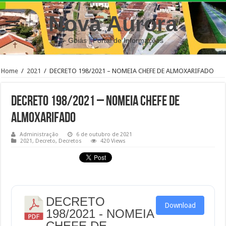
Nova Aurora
– Goiás | Portal de Informações
Home
/
2021
/
DECRETO 198/2021 – NOMEIA CHEFE DE ALMOXARIFADO
DECRETO 198/2021 – NOMEIA CHEFE DE
ALMOXARIFADO
Administração
6 de outubro de 2021
2021
,
Decreto
,
Decretos
420 Views
DECRETO
Download
198/2021 - NOMEIA
CHEFE DE